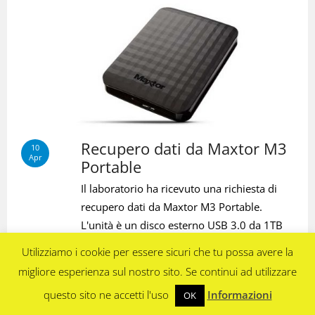
Recupero dati da Maxtor M3
10
Apr
Portable
Il laboratorio ha ricevuto una richiesta di
recupero dati da Maxtor M3 Portable.
L'unità è un disco esterno USB 3.0 da 1TB
(altro…)
Utilizziamo i cookie per essere sicuri che tu possa avere la
migliore esperienza sul nostro sito. Se continui ad utilizzare
admin
0
Case History
questo sito ne accetti l'uso
Informazioni
,
,
OK
Maxtor
Maxtor M3 Portable
Recupero Dati
,
,