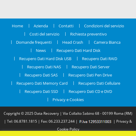
Home
Azienda
Contatti
Condizioni del servizio
Costi del servizio
Richiesta preventivo
Domande frequenti
Head Crash
Camera Bianca
News
Recupero Dati Hard Disk
Recupero Dati Hard Disk USB
Recupero Dati RAID
Recupero Dati NAS
Recupero Dati Server
Recupero Dati SAS
Recupero Dati Pen Drive
Recupero Dati Memory Card
Recupero Dati Cellulare
Recupero Dati SSD
Recupero Dati CD e DVD
Privacy e Cookies
Copyright © 2025 Data Recovery | Via Collalto Sabino 68 - 00199 Roma (RM)
|
Tel: 06.8781.1815
| Fax: 06.233.237.244 |
|
Privacy &
Cookie Policy